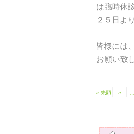
は臨時休
２５日よ
皆様には
お願い致
« 先頭
«
..