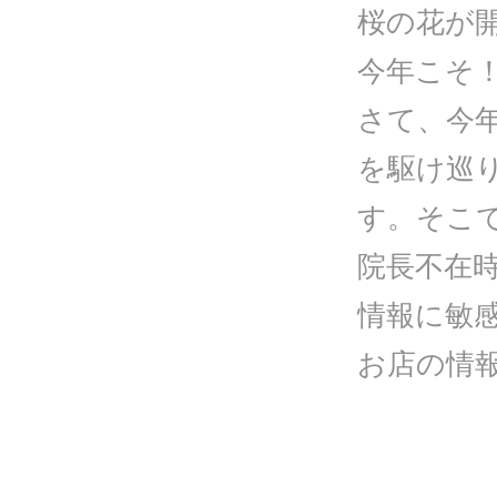
桜の花が
今年こそ
さて、今
を駆け巡
す。そこ
院長不在
情報に敏
お店の情