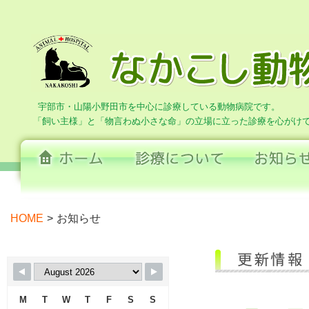
宇部市・山陽小野田市を中心に診療している動物病院です。
「飼い主様」と「物言わぬ小さな命」の立場に立った診療を心がけ
HOME
>
お知らせ
M
T
W
T
F
S
S